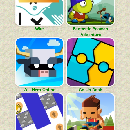
Wire
Fantastic Peaman
Adventure
Will Hero Online
Go Up Dash