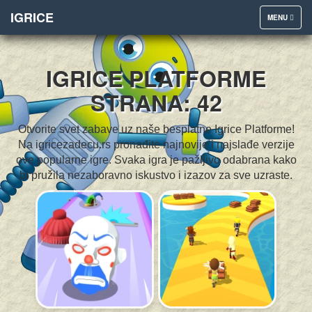
IGRICE
TOGGLE
MENU
NAVIGATION
IGRICE PLATFORME
STRANA: 42
Otvorite svet zabave uz naše besplatne Igrice Platforme!
Na igricezadecu.rs pronađite najnovije i najslađe verzije
ove popularne igre. Svaka igra je pažljivo odabrana kako
bi pružila nezaboravno iskustvo i izazov za sve uzraste.