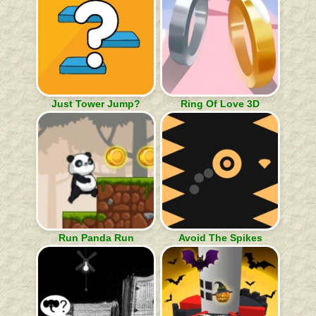
Just Tower Jump?
Ring Of Love 3D
Run Panda Run
Avoid The Spikes