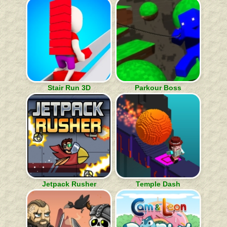
Stair Run 3D
Parkour Boss
Jetpack Rusher
Temple Dash