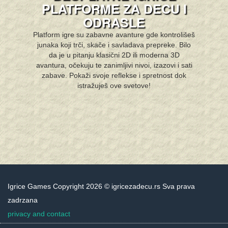
PLATFORME ZA DECU I
ODRASLE
Platform igre su zabavne avanture gde kontrolišeš
junaka koji trči, skače i savladava prepreke. Bilo
da je u pitanju klasični 2D ili moderna 3D
avantura, očekuju te zanimljivi nivoi, izazovi i sati
zabave. Pokaži svoje reflekse i spretnost dok
istražuješ ove svetove!
Igrice Games Copyright 2026 © igricezadecu.rs Sva prava
zadrzana
privacy and contact