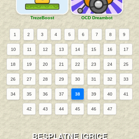
TrezeBoost
OCD Dreambot
1
2
3
4
5
6
7
8
9
10
11
12
13
14
15
16
17
18
19
20
21
22
23
24
25
26
27
28
29
30
31
32
33
34
35
36
37
38
39
40
41
42
43
44
45
46
47
BESPLATNE IGRICE