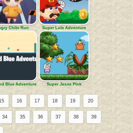
gry Chibi Run
Super Lule Adventure
nd Blue Adventure
Super Jesse Pink
15
16
17
18
19
20
34
35
36
37
38
39