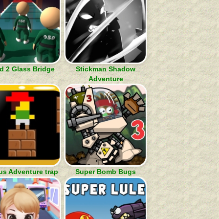
d 2 Glass Bridge
Stickman Shadow
Adventure
us Adventure trap
Super Bomb Bugs