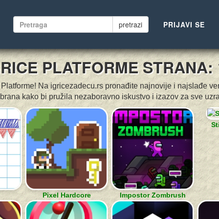
pretrazi
PRIJAVI SE
GRICE PLATFORME STRANA: 
Platforme! Na igricezadecu.rs pronađite najnovije i najslađe ver
brana kako bi pružila nezaboravno iskustvo i izazov za sve uzra
St
Pixel Hardcore
Impostor Zombrush