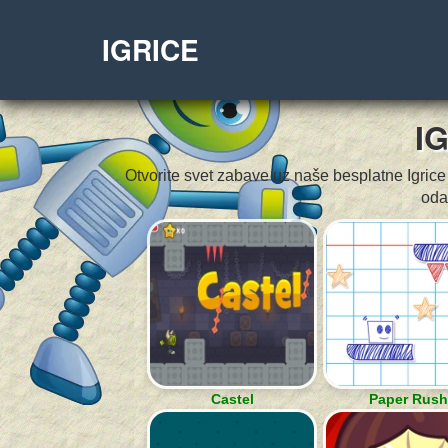
IGRICE
I
Otvorite svet zabave uz naše besplatne Igrice 
oda
Castel
Paper Rush