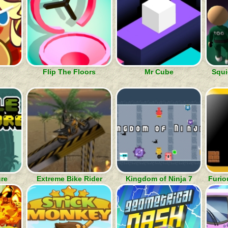
Flip The Floors
Mr Cube
Squi
ure
Extreme Bike Rider
Kingdom of Ninja 7
Furio