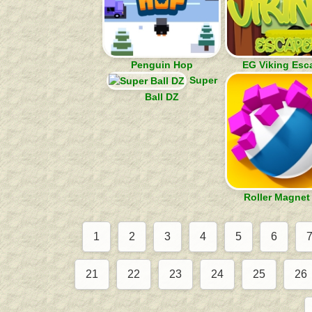
Penguin Hop
EG Viking Esc
Super
Ball DZ
Roller Magnet
1
2
3
4
5
6
21
22
23
24
25
26