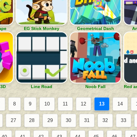
ape
EG Stick Monkey
Geometrical Dash
An
 3D
Line Road
Noob Fall
Red a
7
8
9
10
11
12
13
14
27
28
29
30
31
32
33
40
41
42
43
44
45
46
47