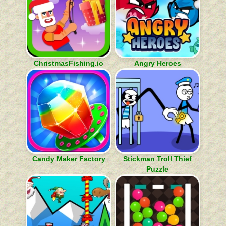
ChristmasFishing.io
Angry Heroes
Candy Maker Factory
Stickman Troll Thief
Puzzle