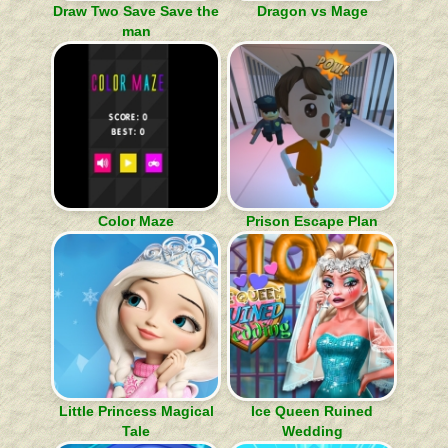
Draw Two Save Save the
Dragon vs Mage
man
Color Maze
Prison Escape Plan
Little Princess Magical
Ice Queen Ruined
Tale
Wedding