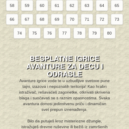
58
59
60
61
62
63
64
65
66
67
68
69
70
71
72
73
74
75
76
77
78
79
80
BESPLATNE IGRICE
AVANTURE ZA DECU I
ODRASLE
Avanture igrice vode te u uzbudljive svetove pune
tajni, izazova i nepoznatih teritorija! Kao hrabri
istraživač, rešavaćeš zagonetke, otkrivati skrivena
blaga i suočavati se s raznim opasnostima. Svaka
avantura donosi jedinstvenu priču i dinamičan
svet prepun iznenađenja.
Bilo da putuješ kroz misteriozne džungle,
istražuješ drevne ruševine ili bežiš iz zamršenih