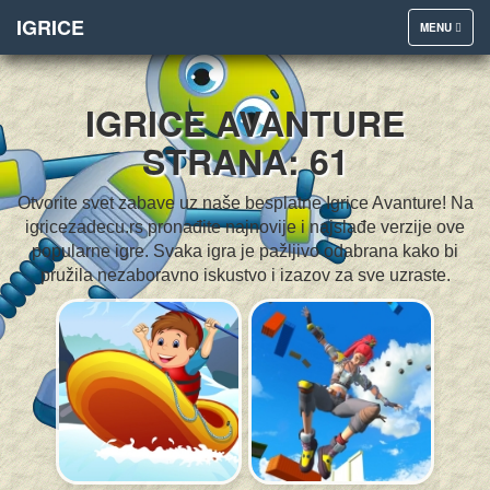
IGRICE
TOGGLE
MENU
NAVIGATION
IGRICE AVANTURE
STRANA: 61
Otvorite svet zabave uz naše besplatne Igrice Avanture! Na
igricezadecu.rs pronađite najnovije i najslađe verzije ove
popularne igre. Svaka igra je pažljivo odabrana kako bi
pružila nezaboravno iskustvo i izazov za sve uzraste.