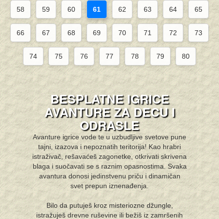
58
59
60
61
62
63
64
65
66
67
68
69
70
71
72
73
74
75
76
77
78
79
80
BESPLATNE IGRICE
AVANTURE ZA DECU I
ODRASLE
Avanture igrice vode te u uzbudljive svetove pune
tajni, izazova i nepoznatih teritorija! Kao hrabri
istraživač, rešavaćeš zagonetke, otkrivati skrivena
blaga i suočavati se s raznim opasnostima. Svaka
avantura donosi jedinstvenu priču i dinamičan
svet prepun iznenađenja.
Bilo da putuješ kroz misteriozne džungle,
istražuješ drevne ruševine ili bežiš iz zamršenih