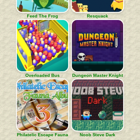
Feed The Frog
Resquack
Overloaded Bus
Dungeon Master Knight
Philatelic Escape Fauna
Noob Steve Dark