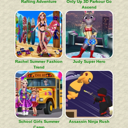
Rafting Adventure
Only Up 3D Parkour Go
Ascend
Rachel Summer Fashion
Judy Super Hero
Trend
School Girls Summer
Assassin Ninja Rush
Camp