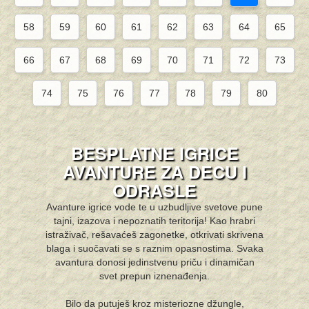
58
59
60
61
62
63
64
65
66
67
68
69
70
71
72
73
74
75
76
77
78
79
80
BESPLATNE IGRICE
AVANTURE ZA DECU I
ODRASLE
Avanture igrice vode te u uzbudljive svetove pune
tajni, izazova i nepoznatih teritorija! Kao hrabri
istraživač, rešavaćeš zagonetke, otkrivati skrivena
blaga i suočavati se s raznim opasnostima. Svaka
avantura donosi jedinstvenu priču i dinamičan
svet prepun iznenađenja.
Bilo da putuješ kroz misteriozne džungle,