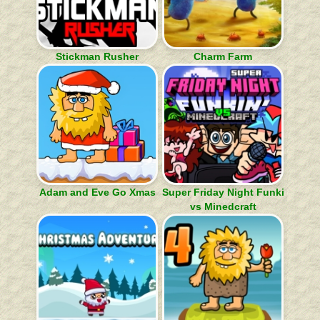
Stickman Rusher
Charm Farm
Adam and Eve Go Xmas
Super Friday Night Funki
vs Minedcraft