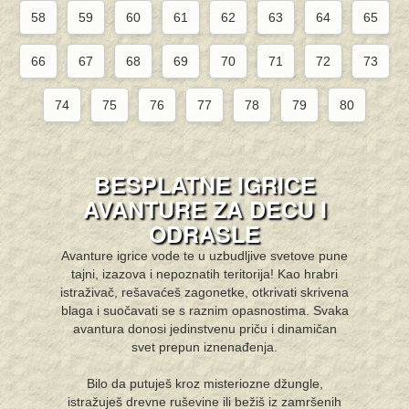
58
59
60
61
62
63
64
65
66
67
68
69
70
71
72
73
74
75
76
77
78
79
80
BESPLATNE IGRICE
AVANTURE ZA DECU I
ODRASLE
Avanture igrice vode te u uzbudljive svetove pune
tajni, izazova i nepoznatih teritorija! Kao hrabri
istraživač, rešavaćeš zagonetke, otkrivati skrivena
blaga i suočavati se s raznim opasnostima. Svaka
avantura donosi jedinstvenu priču i dinamičan
svet prepun iznenađenja.
Bilo da putuješ kroz misteriozne džungle,
istražuješ drevne ruševine ili bežiš iz zamršenih