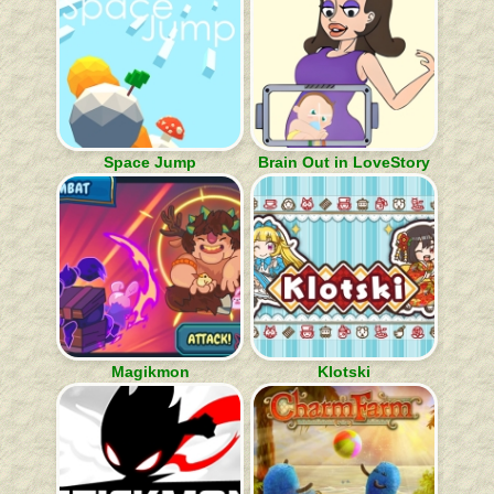
Space Jump
Brain Out in LoveStory
Magikmon
Klotski