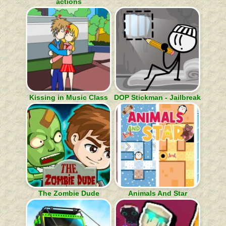
actions
Kissing in Music Class
DOP Stickman - Jailbreak
The Zombie Dude
Animals And Star