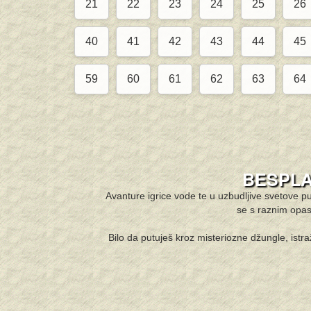
21
22
23
24
25
26
40
41
42
43
44
45
59
60
61
62
63
64
BESPLA
Avanture igrice vode te u uzbudljive svetove pun
se s raznim opas
Bilo da putuješ kroz misteriozne džungle, istra