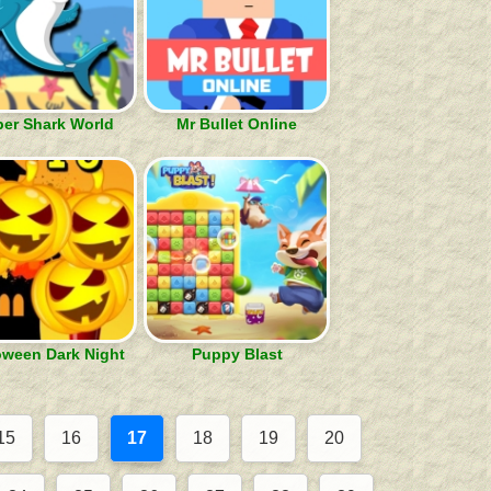
er Shark World
Mr Bullet Online
oween Dark Night
Puppy Blast
15
16
17
18
19
20