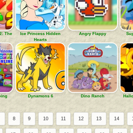
2: The
Ice Princess Hidden
Angry Flappy
Sup
Hearts
ping
Dynamons 6
Dino Ranch
Hall
7
8
9
10
11
12
13
14