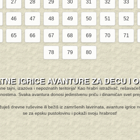
27
28
29
30
31
32
33
46
47
48
49
50
51
52
65
66
67
68
69
70
71
78
79
80
TNE IGRICE AVANTURE ZA DECU I 
e tajni, izazova i nepoznatih teritorija! Kao hrabri istraživač, rešavaće
nostima. Svaka avantura donosi jedinstvenu priču i dinamičan svet pr
žuješ drevne ruševine ili bežiš iz zamršenih lavirinata, avanture igrice 
se za epsku pustolovinu i pokaži svoju hrabrost!