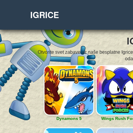
IGRICE
I
Otvorite svet zabave uz naše besplatne Igrice
oda
Dynamons 5
Wings Rush Fo