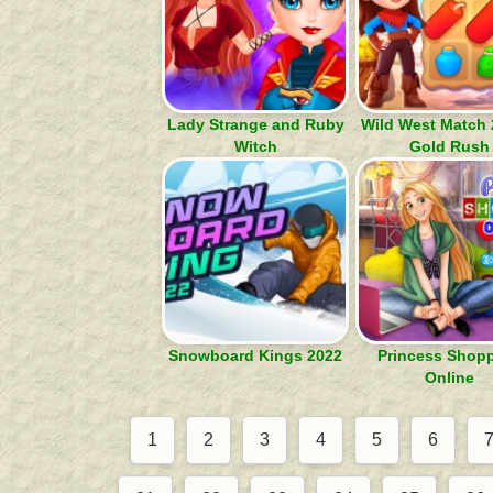
Lady Strange and Ruby
Wild West Match 
Witch
Gold Rush
Snowboard Kings 2022
Princess Shop
Online
1
2
3
4
5
6