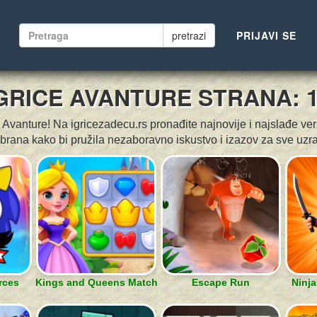
pretrazi
PRIJAVI SE
GRICE AVANTURE STRANA: 
 Avanture! Na igricezadecu.rs pronađite najnovije i najslađe verz
brana kako bi pružila nezaboravno iskustvo i izazov za sve uzra
rces
Kings and Queens Match
Escape Run
Ninja