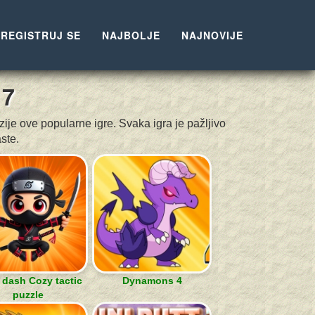
REGISTRUJ SE
NAJBOLJE
NAJNOVIJE
17
ije ove popularne igre. Svaka igra je pažljivo
ste.
 dash Cozy tactic
Dynamons 4
puzzle