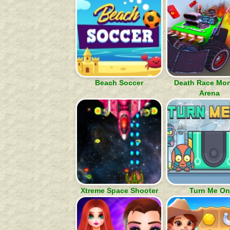
Beach Soccer
Death Race Mon
Arena
Xtreme Space Shooter
Turn Me On