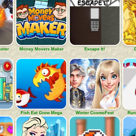
ster
Money Movers Maker
Escape It!
Fish Eat Grow Mega
Winter CosmoFest
Run