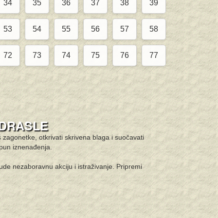
34
35
36
37
38
39
53
54
55
56
57
58
72
73
74
75
76
77
ODRASLE
š zagonetke, otkrivati skrivena blaga i suočavati
epun iznenađenja.
nude nezaboravnu akciju i istraživanje. Pripremi