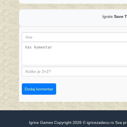
Igrate
Save 
Dodaj komentar
Igrice Games Copyright 2026 © igricezadecu.rs Sva p