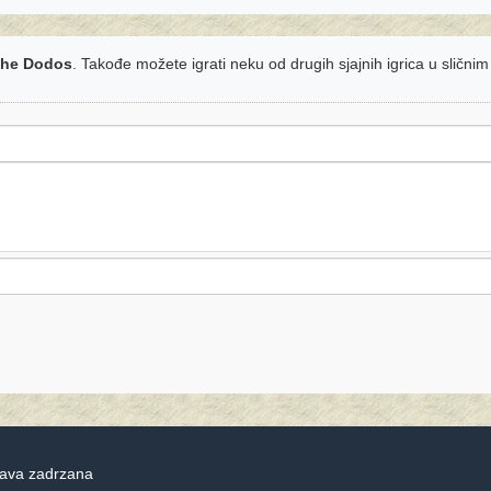
The Dodos
. Takođe možete igrati neku od drugih sjajnih igrica u slični
rava zadrzana