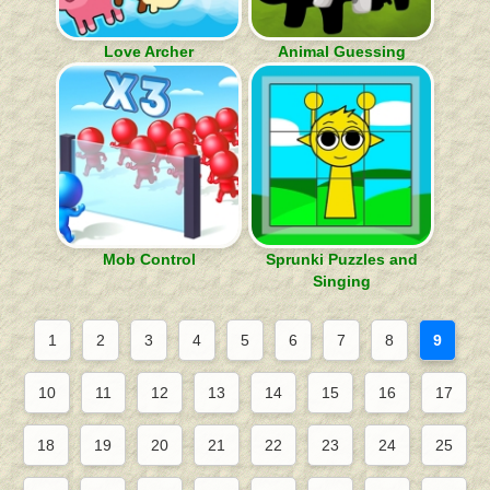
Love Archer
Animal Guessing
Mob Control
Sprunki Puzzles and
Singing
1
2
3
4
5
6
7
8
9
10
11
12
13
14
15
16
17
18
19
20
21
22
23
24
25