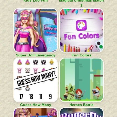
Kids Zoo Fun
Magical Christmas Match
3
Super Doll Emergency
Fun Colors
Guess How Many
Heroes Battle