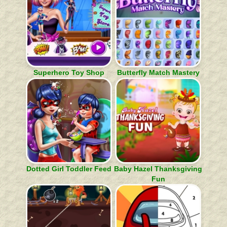
Superhero Toy Shop
Butterfly Match Mastery
Dotted Girl Toddler Feed
Baby Hazel Thanksgiving
Fun