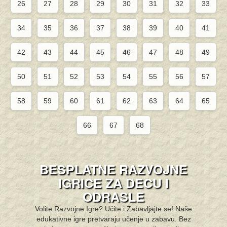
26
27
28
29
30
31
32
33
34
35
36
37
38
39
40
41
42
43
44
45
46
47
48
49
50
51
52
53
54
55
56
57
58
59
60
61
62
63
64
65
66
67
68
BESPLATNE RAZVOJNE
IGRICE ZA DECU I
ODRASLE
Volite Razvojne Igre? Učite i Zabavljajte se! Naše
edukativne igre pretvaraju učenje u zabavu. Bez