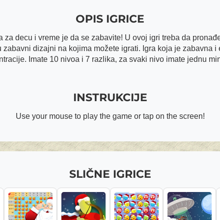
OPIS IGRICE
a za decu i vreme je da se zabavite! U ovoj igri treba da pronađ
u zabavni dizajni na kojima možete igrati. Igra koja je zabavna
racije. Imate 10 nivoa i 7 razlika, za svaki nivo imate jednu mi
INSTRUKCIJE
Use your mouse to play the game or tap on the screen!
SLIČNE IGRICE