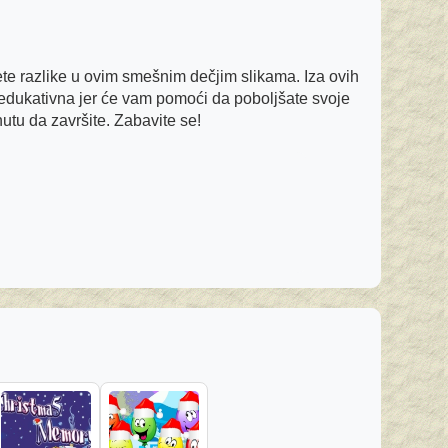
ete razlike u ovim smešnim dečjim slikama. Iza ovih
 i edukativna jer će vam pomoći da poboljšate svoje
nutu da završite. Zabavite se!