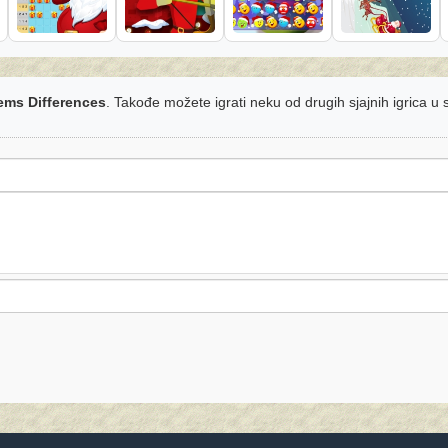
ems Differences
. Takođe možete igrati neku od drugih sjajnih igrica u 