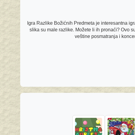
Igra Razlike Božićnih Predmeta je interesantna igr
slika su male razlike. Možete li ih pronaći? Ovo s
veštine posmatranja i koncent