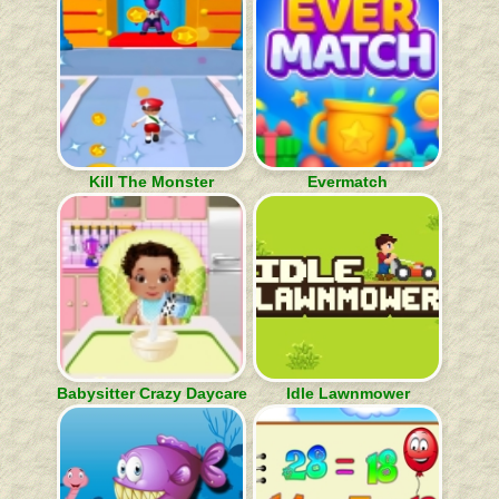
Kill The Monster
Evermatch
Babysitter Crazy Daycare
Idle Lawnmower