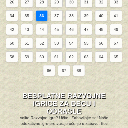
26
27
28
29
30
31
32
33
34
35
36
37
38
39
40
41
42
43
44
45
46
47
48
49
50
51
52
53
54
55
56
57
58
59
60
61
62
63
64
65
66
67
68
BESPLATNE RAZVOJNE
IGRICE ZA DECU I
ODRASLE
Volite Razvojne Igre? Učite i Zabavljajte se! Naše
edukativne igre pretvaraju učenje u zabavu. Bez