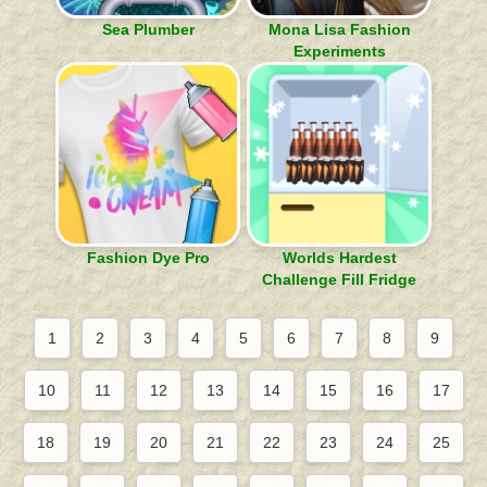
Sea Plumber
Mona Lisa Fashion
Experiments
Fashion Dye Pro
Worlds Hardest
Challenge Fill Fridge
1
2
3
4
5
6
7
8
9
10
11
12
13
14
15
16
17
18
19
20
21
22
23
24
25