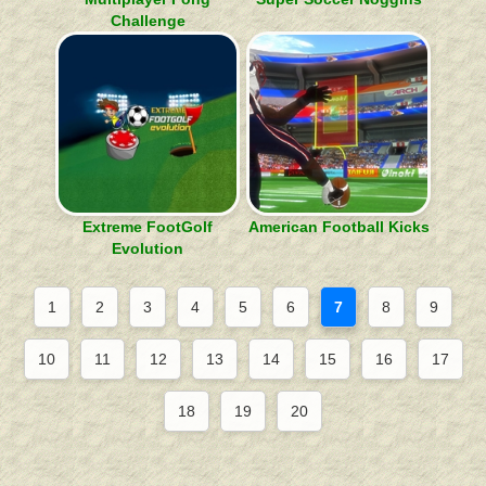
Challenge
Extreme FootGolf
American Football Kicks
Evolution
1
2
3
4
5
6
7
8
9
10
11
12
13
14
15
16
17
18
19
20