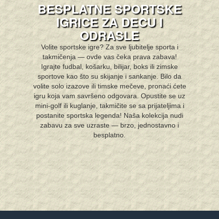
BESPLATNE SPORTSKE
IGRICE ZA DECU I
ODRASLE
Volite sportske igre? Za sve ljubitelje sporta i
takmičenja — ovde vas čeka prava zabava!
Igrajte fudbal, košarku, bilijar, boks ili zim­ske
sportove kao što su skijanje i sankanje. Bilo da
volite solo izazove ili timske mečeve, pronaći ćete
igru koja vam savršeno odgovara. Opustite se uz
mini-golf ili kuglanje, takmičite se sa prijateljima i
postanite sportska legenda! Naša kolekcija nudi
zabavu za sve uzraste — brzo, jednostavno i
besplatno.