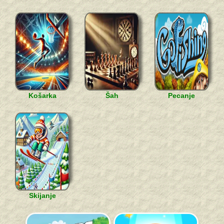
Košarka
Šah
Pecanje
Skijanje