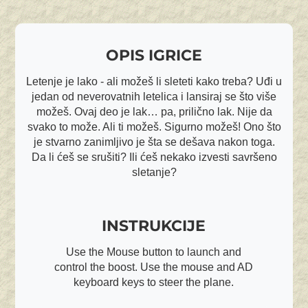
OPIS IGRICE
Letenje je lako - ali možeš li sleteti kako treba? Uđi u
jedan od neverovatnih letelica i lansiraj se što više
možeš. Ovaj deo je lak… pa, prilično lak. Nije da
svako to može. Ali ti možeš. Sigurno možeš! Ono što
je stvarno zanimljivo je šta se dešava nakon toga.
Da li ćeš se srušiti? Ili ćeš nekako izvesti savršeno
sletanje?
INSTRUKCIJE
Use the Mouse button to launch and
control the boost. Use the mouse and AD
keyboard keys to steer the plane.