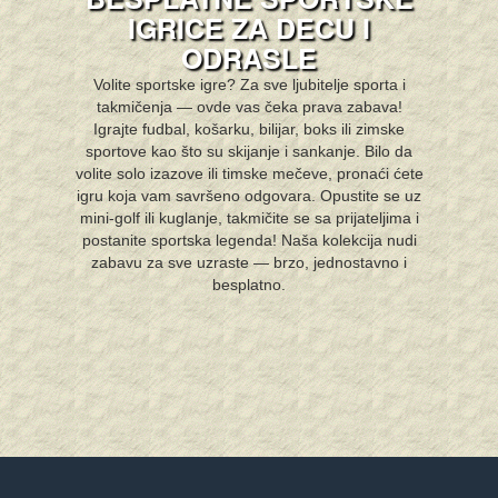
IGRICE ZA DECU I
ODRASLE
Volite sportske igre? Za sve ljubitelje sporta i
takmičenja — ovde vas čeka prava zabava!
Igrajte fudbal, košarku, bilijar, boks ili zim­ske
sportove kao što su skijanje i sankanje. Bilo da
volite solo izazove ili timske mečeve, pronaći ćete
igru koja vam savršeno odgovara. Opustite se uz
mini-golf ili kuglanje, takmičite se sa prijateljima i
postanite sportska legenda! Naša kolekcija nudi
zabavu za sve uzraste — brzo, jednostavno i
besplatno.