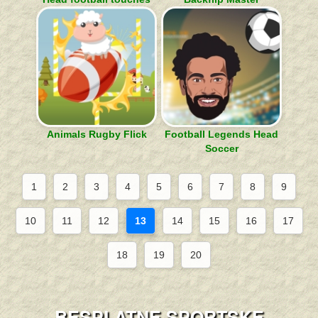
Animals Rugby Flick
Football Legends Head
Soccer
1
2
3
4
5
6
7
8
9
10
11
12
13
14
15
16
17
18
19
20
BESPLATNE SPORTSKE