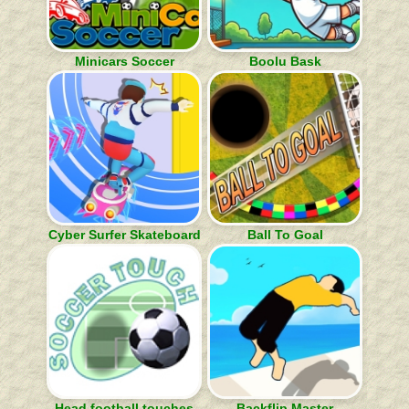
Minicars Soccer
Boolu Bask
Cyber Surfer Skateboard
Ball To Goal
Head football touches
Backflip Master