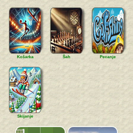
Košarka
Šah
Pecanje
Skijanje