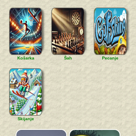
Košarka
Šah
Pecanje
Skijanje