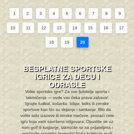
1
2
3
4
5
6
7
8
9
10
11
12
13
14
15
16
17
18
19
20
BESPLATNE SPORTSKE
IGRICE ZA DECU I
ODRASLE
Volite sportske igre? Za sve ljubitelje sporta i
takmičenja — ovde vas čeka prava zabava!
Igrajte fudbal, košarku, bilijar, boks ili zim­ske
sportove kao što su skijanje i sankanje. Bilo da
volite solo izazove ili timske mečeve, pronaći ćete
igru koja vam savršeno odgovara. Opustite se uz
mini-golf ili kuglanje, takmičite se sa prijateljima i
postanite sportska legenda! Naša kolekcija nudi