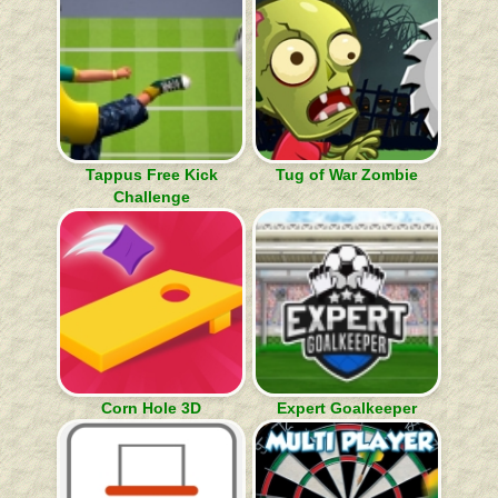
Tappus Free Kick
Tug of War Zombie
Challenge
Corn Hole 3D
Expert Goalkeeper