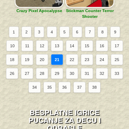
Crazy Pixel Apocalypse
Stickman Counter Terror
Shooter
1
2
3
4
5
6
7
8
9
10
11
12
13
14
15
16
17
18
19
20
21
22
23
24
25
26
27
28
29
30
31
32
33
34
35
36
37
38
BESPLATNE IGRICE
PUCANJE ZA DECU I
ODRASLE