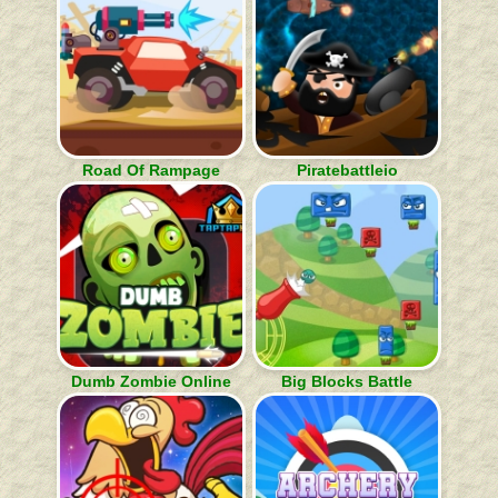
Road Of Rampage
Piratebattleio
Dumb Zombie Online
Big Blocks Battle