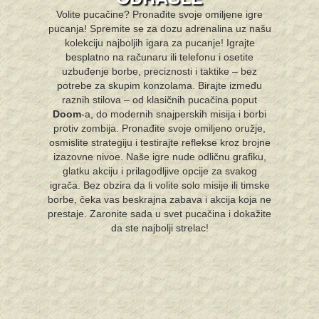
Volite pucačine? Pronađite svoje omiljene igre
pucanja! Spremite se za dozu adrenalina uz našu
kolekciju najboljih igara za pucanje! Igrajte
besplatno na računaru ili telefonu i osetite
uzbuđenje borbe, preciznosti i taktike – bez
potrebe za skupim konzolama. Birajte između
raznih stilova – od klasičnih pucačina poput
Doom
-a, do modernih snajperskih misija i borbi
protiv zombija. Pronađite svoje omiljeno oružje,
osmislite strategiju i testirajte reflekse kroz brojne
izazovne nivoe. Naše igre nude odličnu grafiku,
glatku akciju i prilagodljive opcije za svakog
igrača. Bez obzira da li volite solo misije ili timske
borbe, čeka vas beskrajna zabava i akcija koja ne
prestaje. Zaronite sada u svet pucačina i dokažite
da ste najbolji strelac!