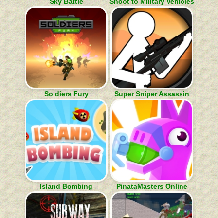
Sky Battle
Shoot to Military Vehicles
Soldiers Fury
Super Sniper Assassin
Island Bombing
PinataMasters Online