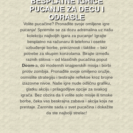
BESPLATNE IGRICE
PUCANJE ZA DECU I
ODRASLE
Volite pucačine? Pronađite svoje omiljene igre
pucanja! Spremite se za dozu adrenalina uz našu
kolekciju najboljih igara za pucanje! Igrajte
besplatno na računaru ili telefonu i osetite
uzbuđenje borbe, preciznosti i taktike – bez
potrebe za skupim konzolama. Birajte između
raznih stilova – od klasičnih pucačina poput
Doom
-a, do modernih snajperskih misija i borbi
protiv zombija. Pronađite svoje omiljeno oružje,
osmislite strategiju i testirajte reflekse kroz brojne
izazovne nivoe. Naše igre nude odličnu grafiku,
glatku akciju i prilagodljive opcije za svakog
igrača. Bez obzira da li volite solo misije ili timske
borbe, čeka vas beskrajna zabava i akcija koja ne
prestaje. Zaronite sada u svet pucačina i dokažite
da ste najbolji strelac!