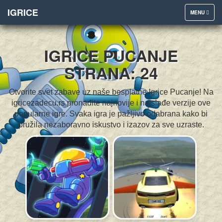
IGRICE
TOGGLE
MENU
NAVIGATION
IGRICE PUCANJE
STRANA: 24
Otvorite svet zabave uz naše besplatne Igrice Pucanje! Na
igricezadecu.rs pronađite najnovije i najslađe verzije ove
popularne igre. Svaka igra je pažljivo odabrana kako bi
pružila nezaboravno iskustvo i izazov za sve uzraste.