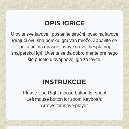
OPIS IGRICE
Ulovite sve lavove i postanite stručni lovac na lavove
igrajući ovu snajpersku igru van mreže. Zabavite se
pucajući na opasne lavove u ovoj besplatnoj
snajperskoj igri. Uverite se da dobro merite pre nego
što pucate u ovoj novoj igri za lovce.
INSTRUKCIJE
Please Use Right mouse button for shoot
Left mouse button for zoom Keyboard
Arrows for move player