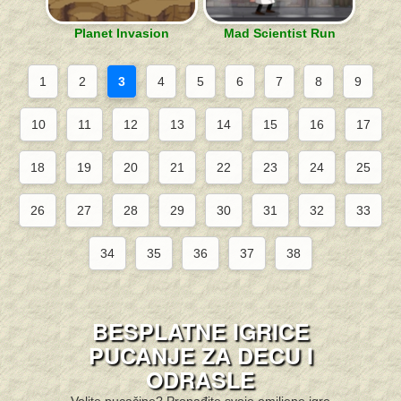
Planet Invasion
Mad Scientist Run
1
2
3
4
5
6
7
8
9
10
11
12
13
14
15
16
17
18
19
20
21
22
23
24
25
26
27
28
29
30
31
32
33
34
35
36
37
38
BESPLATNE IGRICE
PUCANJE ZA DECU I
ODRASLE