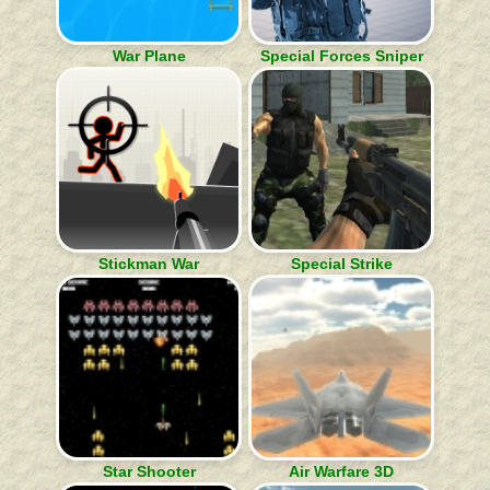
War Plane
Special Forces Sniper
Stickman War
Special Strike
Star Shooter
Air Warfare 3D