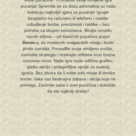
Volite pucačine? Pronađite svoje omiljene igre
pucanja! Spremite se za dozu adrenalina uz našu
kolekciju najboljih igara za pucanje! Igrajte
besplatno na računaru ili telefonu i osetite
uzbuđenje borbe, preciznosti i taktike – bez
potrebe za skupim konzolama. Birajte između
raznih stilova – od klasičnih pucačina poput
Doom
-a, do modernih snajperskih misija i borbi
protiv zombija. Pronađite svoje omiljeno oružje,
osmislite strategiju i testirajte reflekse kroz brojne
izazovne nivoe. Naše igre nude odličnu grafiku,
glatku akciju i prilagodljive opcije za svakog
igrača. Bez obzira da li volite solo misije ili timske
borbe, čeka vas beskrajna zabava i akcija koja ne
prestaje. Zaronite sada u svet pucačina i dokažite
da ste najbolji strelac!