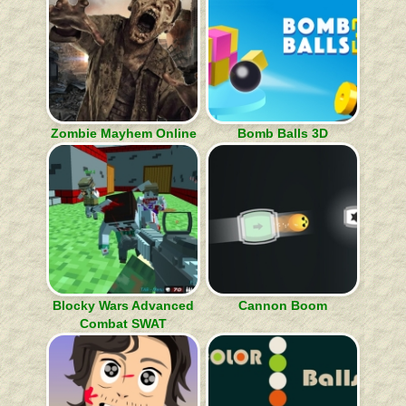
Zombie Mayhem Online
Bomb Balls 3D
Blocky Wars Advanced
Cannon Boom
Combat SWAT