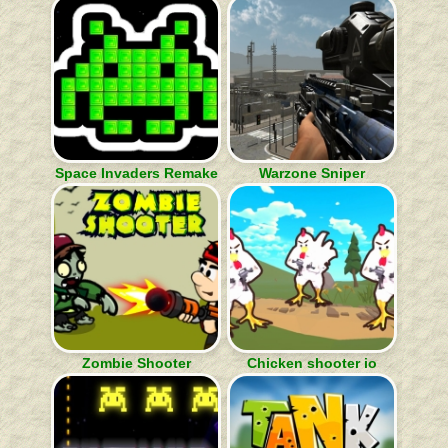
Space Invaders Remake
Warzone Sniper
Zombie Shooter
Chicken shooter io