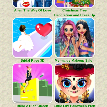
Alien The Way Of Love
Christmas Tree
Decoration and Dress Up
Bridal Race 3D
Mermaids Makeup Salon
Build A Rich Queen
Little Lily Halloween Prep