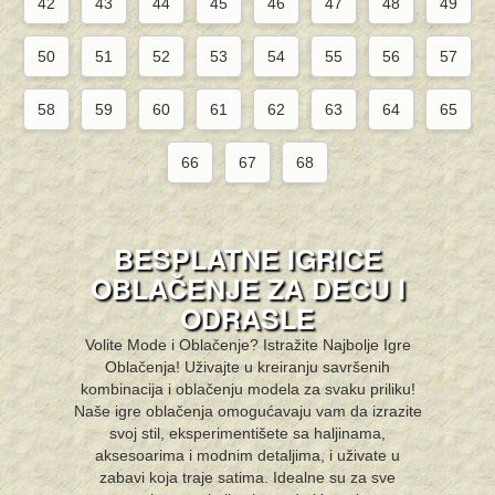
42
43
44
45
46
47
48
49
50
51
52
53
54
55
56
57
58
59
60
61
62
63
64
65
66
67
68
BESPLATNE IGRICE
OBLAČENJE ZA DECU I
ODRASLE
Volite Mode i Oblačenje? Istražite Najbolje Igre
Oblačenja! Uživajte u kreiranju savršenih
kombinacija i oblačenju modela za svaku priliku!
Naše igre oblačenja omogućavaju vam da izrazite
svoj stil, eksperimentišete sa haljinama,
aksesoarima i modnim detaljima, i uživate u
zabavi koja traje satima. Idealne su za sve