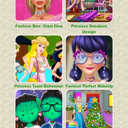
Fashion Box: Glam Diva
Princess Sneakers
Design
Princess Team Bohemian
Fashion Perfect MakeUp