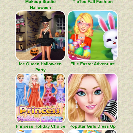
Makeup Studio
TicToc Fall Fashion
Halloween
Ice Queen Halloween
Ellie Easter Adventure
Party
Princess Holiday Choice
PopStar Girls Dress Up