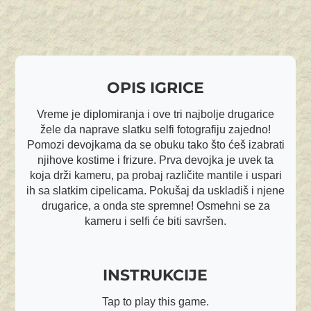
OPIS IGRICE
Vreme je diplomiranja i ove tri najbolje drugarice
žele da naprave slatku selfi fotografiju zajedno!
Pomozi devojkama da se obuku tako što ćeš izabrati
njihove kostime i frizure. Prva devojka je uvek ta
koja drži kameru, pa probaj različite mantile i uspari
ih sa slatkim cipelicama. Pokušaj da uskladiš i njene
drugarice, a onda ste spremne! Osmehni se za
kameru i selfi će biti savršen.
INSTRUKCIJE
Tap to play this game.