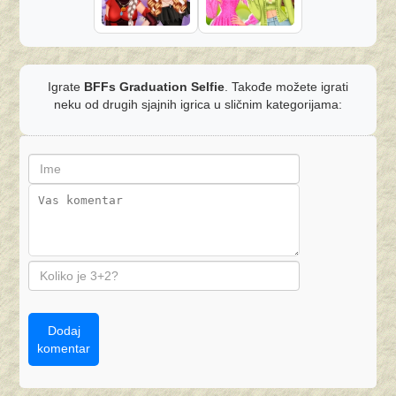
Igrate
BFFs Graduation Selfie
. Takođe možete igrati
neku od drugih sjajnih igrica u sličnim kategorijama:
Dodaj
komentar