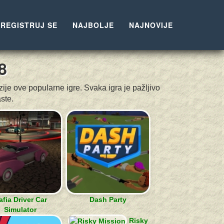
REGISTRUJ SE
NAJBOLJE
NAJNOVIJE
8
ije ove popularne igre. Svaka igra je pažljivo
ste.
fia Driver Car
Dash Party
Simulator
Risky