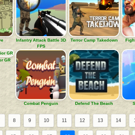
ve
Infantry Attack Battle 3D
Terror Camp Takedown
Figh
FPS
or GR
Combat Penguin
Defend The Beach
S
7
8
9
10
11
12
13
14