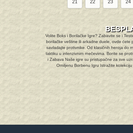
21
22
23
24
BESPLA
Volite Boks i Borilačke Igre? Zabavite se i Test
borilačke veštine ili arkadne duele, ovde ćete pr
savladajte protivnike. Od klasičnih heroja do m
taktiku u intenzivnim mečevima. Borite se protiv
i Zabava Naše igre su pristupačne za sve uzra
Omiljenu Borbenu Igru Istražite kolekciju 