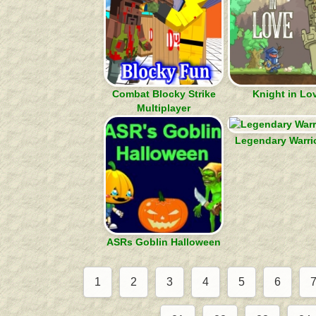
Combat Blocky Strike
Knight in Lo
Multiplayer
Legendary Warri
ASRs Goblin Halloween
1
2
3
4
5
6