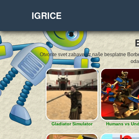
IGRICE
Otvorite svet zabave uz naše besplatne Borben
oda
Gladiator Simulator
Humans vs Un