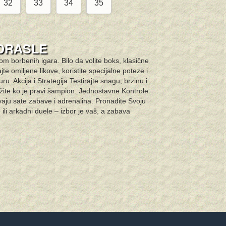
32
33
34
35
ODRASLE
jom borbenih igara. Bilo da volite boks, klasične
jte omiljene likove, koristite specijalne poteze i
. Akcija i Strategija Testirajte snagu, brzinu i
okažite ko je pravi šampion. Jednostavne Kontrole
vaju sate zabave i adrenalina. Pronađite Svoju
 ili arkadni duele – izbor je vaš, a zabava