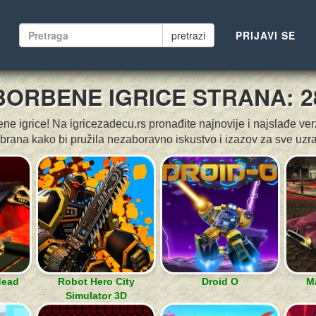
pretrazi
PRIJAVI SE
BORBENE IGRICE STRANA: 2
e igrice! Na igricezadecu.rs pronađite najnovije i najslađe verz
brana kako bi pružila nezaboravno iskustvo i izazov za sve uzra
dead
Robot Hero City
Droid O
Ma
Simulator 3D