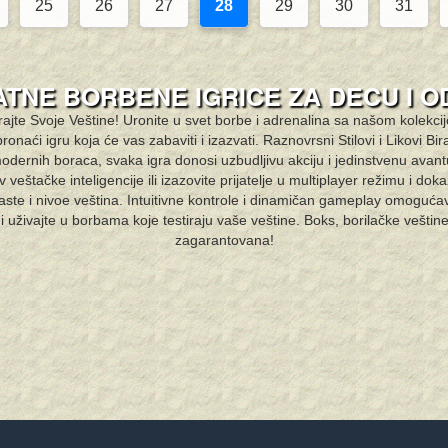
25
26
27
28
29
30
31
TNE BORBENE IGRICE ZA DECU I 
irajte Svoje Veštine! Uronite u svet borbe i adrenalina sa našom kolekci
onaći igru koja će vas zabaviti i izazvati. Raznovrsni Stilovi i Likovi Bira
odernih boraca, svaka igra donosi uzbudljivu akciju i jedinstvenu avanturu
 veštačke inteligencije ili izazovite prijatelje u multiplayer režimu i d
ste i nivoe veština. Intuitivne kontrole i dinamičan gameplay omoguća
i uživajte u borbama koje testiraju vaše veštine. Boks, borilačke veštine
zagarantovana!