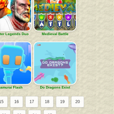
ter Legends Duo
Medieval Battle
amurai Flash
Do Dragons Exist
15
16
17
18
19
20