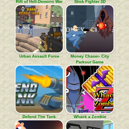
Rift of Hell-Demons War
Stick Fighter 3D
Urban Assault Force
Money Chaser- City
Parkour Game
Defend The Tank
Whack a Zombie