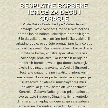
BESPLATNE BORBENE
IGRICE ZA DECU I
ODRASLE
Volite Boks i Borilačke Igre? Zabavite se i
Testirajte Svoje Veštine! Uronite u svet borbe i
adrenalina sa našom kolekcijom borbenih igara.
Bilo da volite boks, klasične borilačke veštine ili
arkadne duele, ovde ćete pronaći igru koja će vas
zabaviti i izazvati. Raznovrsni Stilovi i Likovi Birajte
omiljene likove, koristite specijalne poteze i
savladajte protivnike. Od klasičnih heroja do
modernih boraca, svaka igra donosi uzbudljivu
akciju i jedinstvenu avanturu. Akcija i Strategija
Testirajte snagu, brzinu i taktiku u intenzivnim
mečevima. Borite se protiv veštačke inteligencije
ili izazovite prijatelje u multiplayer režimu i
dokažite ko je pravi šampion. Jednostavne
Kontrole i Zabava Naše igre su pristupačne za
sve uzraste i nivoe veština. Intuitivne kontrole i
dinamičan gameplay omogućavaju sate zabave i
adrenalina. Pronađite Svoju Omiljenu Borbenu