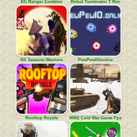
EG Ranger Zombies
Robot Terminator T Rex
EG Samurai Warriors
PewPewIOonline
Rooftop Royale
WW2 Cold War Game Fps