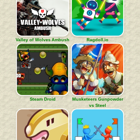
Valley of Wolves Ambush
Ragdoll.io
Steam Droid
Musketeers Gunpowder
vs Steel