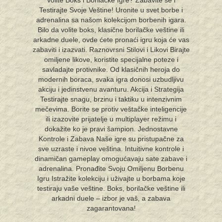
Volite Boks i Borilačke Igre? Zabavite se i
Testirajte Svoje Veštine! Uronite u svet borbe i
adrenalina sa našom kolekcijom borbenih igara.
Bilo da volite boks, klasične borilačke veštine ili
arkadne duele, ovde ćete pronaći igru koja će vas
zabaviti i izazvati. Raznovrsni Stilovi i Likovi Birajte
omiljene likove, koristite specijalne poteze i
savladajte protivnike. Od klasičnih heroja do
modernih boraca, svaka igra donosi uzbudljivu
akciju i jedinstvenu avanturu. Akcija i Strategija
Testirajte snagu, brzinu i taktiku u intenzivnim
mečevima. Borite se protiv veštačke inteligencije
ili izazovite prijatelje u multiplayer režimu i
dokažite ko je pravi šampion. Jednostavne
Kontrole i Zabava Naše igre su pristupačne za
sve uzraste i nivoe veština. Intuitivne kontrole i
dinamičan gameplay omogućavaju sate zabave i
adrenalina. Pronađite Svoju Omiljenu Borbenu
Igru Istražite kolekciju i uživajte u borbama koje
testiraju vaše veštine. Boks, borilačke veštine ili
arkadni duele – izbor je vaš, a zabava
zagarantovana!