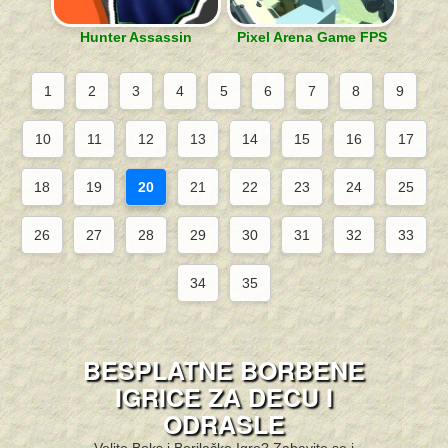
Hunter Assassin
Pixel Arena Game FPS
1
2
3
4
5
6
7
8
9
10
11
12
13
14
15
16
17
18
19
20
21
22
23
24
25
26
27
28
29
30
31
32
33
34
35
BESPLATNE BORBENE
IGRICE ZA DECU I
ODRASLE