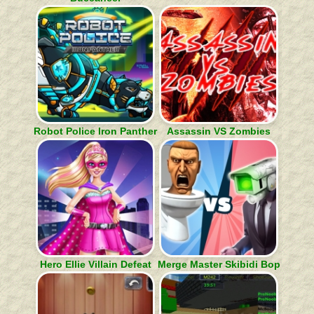
Robot Police Iron Panther
Assassin VS Zombies
Hero Ellie Villain Defeat
Merge Master Skibidi Bop