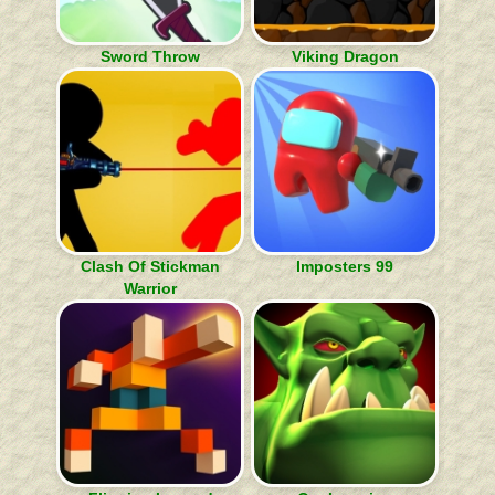
Sword Throw
Viking Dragon
Clash Of Stickman
Imposters 99
Warrior