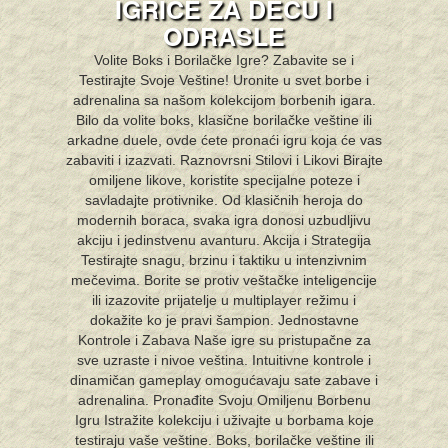
IGRICE ZA DECU I
ODRASLE
Volite Boks i Borilačke Igre? Zabavite se i
Testirajte Svoje Veštine! Uronite u svet borbe i
adrenalina sa našom kolekcijom borbenih igara.
Bilo da volite boks, klasične borilačke veštine ili
arkadne duele, ovde ćete pronaći igru koja će vas
zabaviti i izazvati. Raznovrsni Stilovi i Likovi Birajte
omiljene likove, koristite specijalne poteze i
savladajte protivnike. Od klasičnih heroja do
modernih boraca, svaka igra donosi uzbudljivu
akciju i jedinstvenu avanturu. Akcija i Strategija
Testirajte snagu, brzinu i taktiku u intenzivnim
mečevima. Borite se protiv veštačke inteligencije
ili izazovite prijatelje u multiplayer režimu i
dokažite ko je pravi šampion. Jednostavne
Kontrole i Zabava Naše igre su pristupačne za
sve uzraste i nivoe veština. Intuitivne kontrole i
dinamičan gameplay omogućavaju sate zabave i
adrenalina. Pronađite Svoju Omiljenu Borbenu
Igru Istražite kolekciju i uživajte u borbama koje
testiraju vaše veštine. Boks, borilačke veštine ili