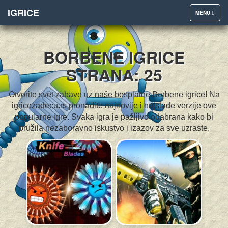
IGRICE
TOGGLE
MENU
NAVIGATION
BORBENE IGRICE
STRANA: 25
Otvorite svet zabave uz naše besplatne Borbene igrice! Na
igricezadecu.rs pronađite najnovije i najslađe verzije ove
popularne igre. Svaka igra je pažljivo odabrana kako bi
pružila nezaboravno iskustvo i izazov za sve uzraste.