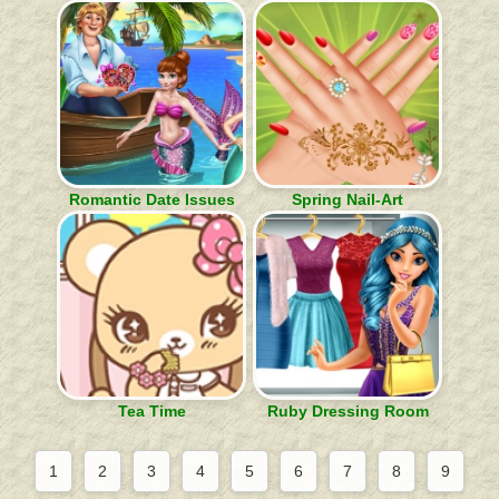
Romantic Date Issues
Spring Nail-Art
Tea Time
Ruby Dressing Room
1
2
3
4
5
6
7
8
9