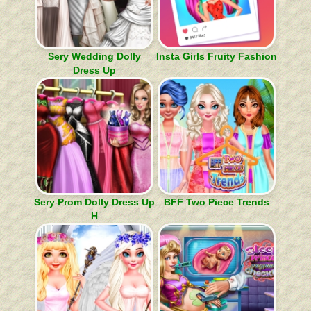
Sery Wedding Dolly
Insta Girls Fruity Fashion
Dress Up
Sery Prom Dolly Dress Up
BFF Two Piece Trends
H