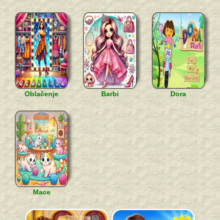
Oblačenje
Barbi
Dora
Mace