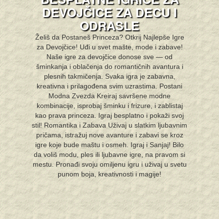
DEVOJČICE ZA DECU I
ODRASLE
Želiš da Postaneš Princeza? Otkrij Najlepše Igre
za Devojčice! Uđi u svet mašte, mode i zabave!
Naše igre za devojčice donose sve — od
šminkanja i oblačenja do romantičnih avantura i
plesnih takmičenja. Svaka igra je zabavna,
kreativna i prilagođena svim uzrastima. Postani
Modna Zvezda Kreiraj savršene modne
kombinacije, isprobaj šminku i frizure, i zablistaj
kao prava princeza. Igraj besplatno i pokaži svoj
stil! Romantika i Zabava Uživaj u slatkim ljubavnim
pričama, istražuj nove avanture i zabavi se kroz
igre koje bude maštu i osmeh. Igraj i Sanjaj! Bilo
da voliš modu, ples ili ljubavne igre, na pravom si
mestu. Pronađi svoju omiljenu igru i uživaj u svetu
punom boja, kreativnosti i magije!