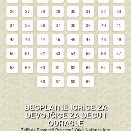
26
27
28
29
30
31
32
33
34
35
36
37
38
39
40
41
42
43
44
45
46
47
48
49
50
51
52
53
54
55
56
57
58
59
60
61
62
63
64
65
66
67
68
69
BESPLATNE IGRICE ZA
DEVOJČICE ZA DECU I
ODRASLE
Želiš da Postaneš Princeza? Otkrij Najlepše Igre