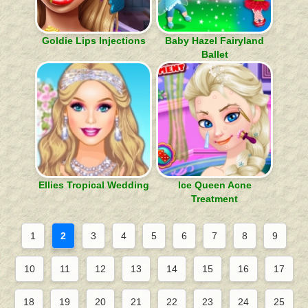
Goldie Lips Injections
Baby Hazel Fairyland
Ballet
Ellies Tropical Wedding
Ice Queen Acne
Treatment
1
2
3
4
5
6
7
8
9
10
11
12
13
14
15
16
17
18
19
20
21
22
23
24
25