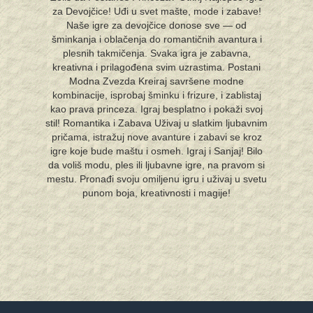
za Devojčice! Uđi u svet mašte, mode i zabave!
Naše igre za devojčice donose sve — od
šminkanja i oblačenja do romantičnih avantura i
plesnih takmičenja. Svaka igra je zabavna,
kreativna i prilagođena svim uzrastima. Postani
Modna Zvezda Kreiraj savršene modne
kombinacije, isprobaj šminku i frizure, i zablistaj
kao prava princeza. Igraj besplatno i pokaži svoj
stil! Romantika i Zabava Uživaj u slatkim ljubavnim
pričama, istražuj nove avanture i zabavi se kroz
igre koje bude maštu i osmeh. Igraj i Sanjaj! Bilo
da voliš modu, ples ili ljubavne igre, na pravom si
mestu. Pronađi svoju omiljenu igru i uživaj u svetu
punom boja, kreativnosti i magije!