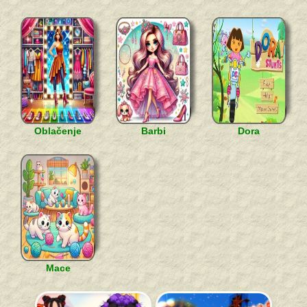
Oblačenje
Barbi
Dora
Mace