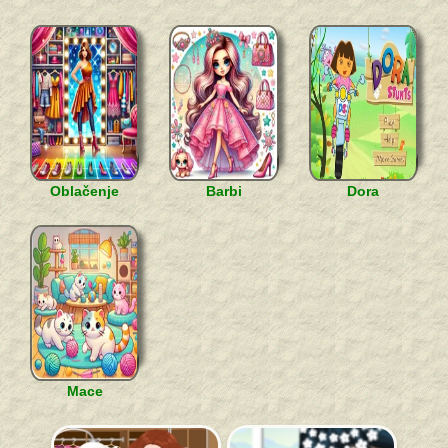
Oblačenje
Barbi
Dora
Mace