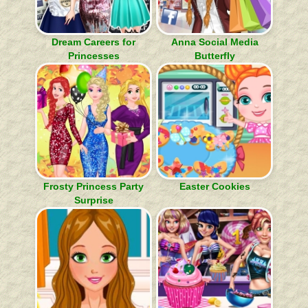
Dream Careers for
Anna Social Media
Princesses
Butterfly
Frosty Princess Party
Easter Cookies
Surprise