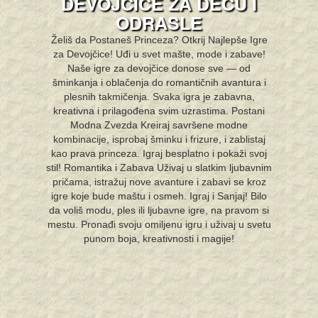
DEVOJČICE ZA DECU I
ODRASLE
Želiš da Postaneš Princeza? Otkrij Najlepše Igre
za Devojčice! Uđi u svet mašte, mode i zabave!
Naše igre za devojčice donose sve — od
šminkanja i oblačenja do romantičnih avantura i
plesnih takmičenja. Svaka igra je zabavna,
kreativna i prilagođena svim uzrastima. Postani
Modna Zvezda Kreiraj savršene modne
kombinacije, isprobaj šminku i frizure, i zablistaj
kao prava princeza. Igraj besplatno i pokaži svoj
stil! Romantika i Zabava Uživaj u slatkim ljubavnim
pričama, istražuj nove avanture i zabavi se kroz
igre koje bude maštu i osmeh. Igraj i Sanjaj! Bilo
da voliš modu, ples ili ljubavne igre, na pravom si
mestu. Pronađi svoju omiljenu igru i uživaj u svetu
punom boja, kreativnosti i magije!