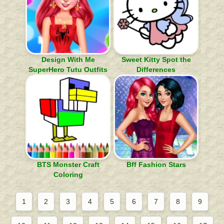
Design With Me
Sweet Kitty Spot the
SuperHero Tutu Outfits
Differences
BTS Monster Craft
Bff Fashion Stars
Coloring
1
2
3
4
5
6
7
8
9