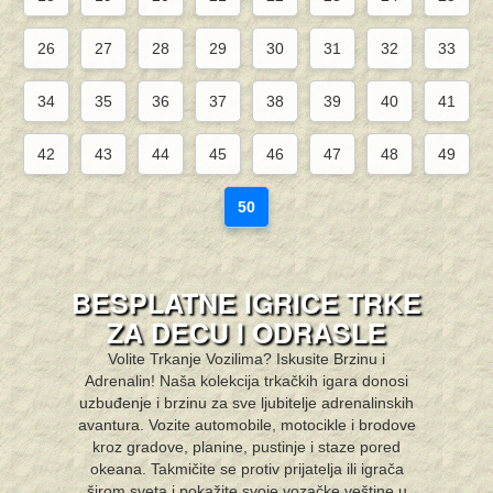
26
27
28
29
30
31
32
33
34
35
36
37
38
39
40
41
42
43
44
45
46
47
48
49
50
BESPLATNE IGRICE TRKE
ZA DECU I ODRASLE
Volite Trkanje Vozilima? Iskusite Brzinu i
Adrenalin! Naša kolekcija trkačkih igara donosi
uzbuđenje i brzinu za sve ljubitelje adrenalinskih
avantura. Vozite automobile, motocikle i brodove
kroz gradove, planine, pustinje i staze pored
okeana. Takmičite se protiv prijatelja ili igrača
širom sveta i pokažite svoje vozačke veštine u