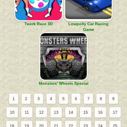
Twerk Race 3D
Lowpolly Car Racing
Game
Monsters' Wheels Special
1
2
3
4
5
6
7
8
9
10
11
12
13
14
15
16
17
18
19
20
21
22
23
24
25