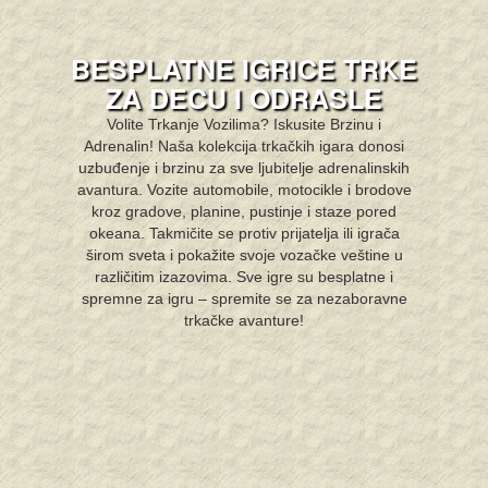
BESPLATNE IGRICE TRKE
ZA DECU I ODRASLE
Volite Trkanje Vozilima? Iskusite Brzinu i
Adrenalin! Naša kolekcija trkačkih igara donosi
uzbuđenje i brzinu za sve ljubitelje adrenalinskih
avantura. Vozite automobile, motocikle i brodove
kroz gradove, planine, pustinje i staze pored
okeana. Takmičite se protiv prijatelja ili igrača
širom sveta i pokažite svoje vozačke veštine u
različitim izazovima. Sve igre su besplatne i
spremne za igru – spremite se za nezaboravne
trkačke avanture!