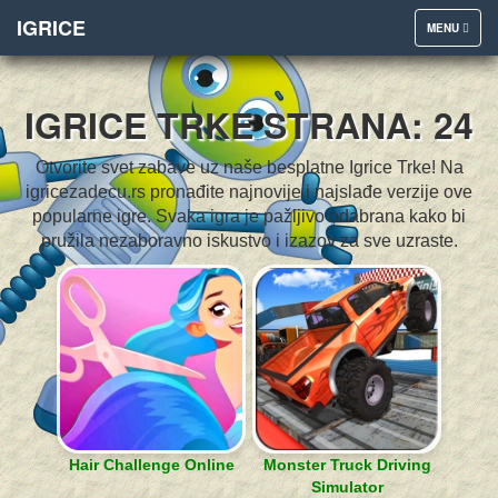
IGRICE
TOGGLE
MENU
NAVIGATION
IGRICE TRKE STRANA: 24
Otvorite svet zabave uz naše besplatne Igrice Trke! Na
igricezadecu.rs pronađite najnovije i najslađe verzije ove
popularne igre. Svaka igra je pažljivo odabrana kako bi
pružila nezaboravno iskustvo i izazov za sve uzraste.
Hair Challenge Online
Monster Truck Driving
Simulator