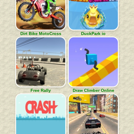
Dirt Bike MotoCross
DuckPark io
Free Rally
Draw Climber Online