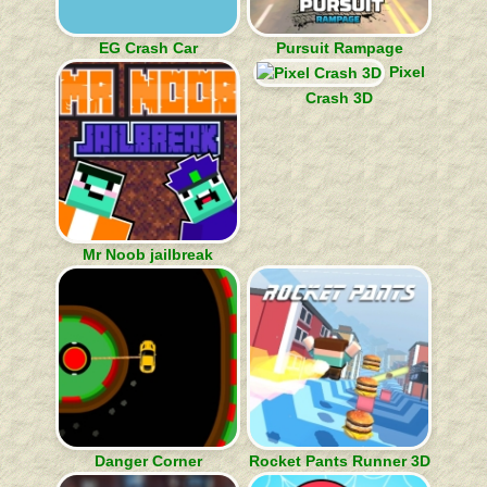
EG Crash Car
Pursuit Rampage
Pixel
Crash 3D
Mr Noob jailbreak
Danger Corner
Rocket Pants Runner 3D