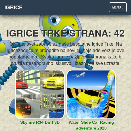
IGRICE
TOGGLE
MENU
NAVIGATION
IGRICE TRKE STRANA: 42
Otvorite svet zabave uz naše besplatne Igrice Trke! Na
igricezadecu.rs pronađite najnovije i najslađe verzije ove
popularne igre. Svaka igra je pažljivo odabrana kako bi
pružila nezaboravno iskustvo i izazov za sve uzraste.
Skyline R34 Drift 3D
Water Slide Car Racing
adventure 2020