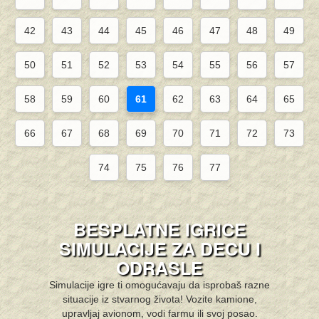
42
43
44
45
46
47
48
49
50
51
52
53
54
55
56
57
58
59
60
61
62
63
64
65
66
67
68
69
70
71
72
73
74
75
76
77
BESPLATNE IGRICE
SIMULACIJE ZA DECU I
ODRASLE
Simulacije igre ti omogućavaju da isprobaš razne
situacije iz stvarnog života! Vozite kamione,
upravljaj avionom, vodi farmu ili svoj posao.