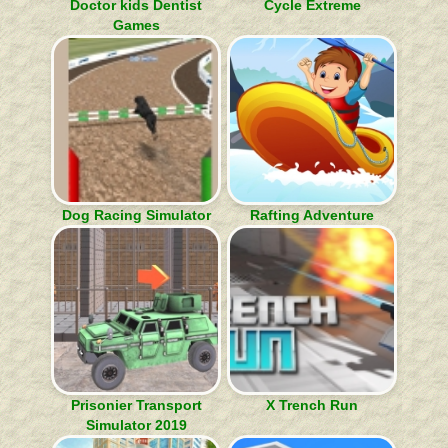
Doctor kids Dentist
Cycle Extreme
Games
Dog Racing Simulator
Rafting Adventure
Prisonier Transport
X Trench Run
Simulator 2019