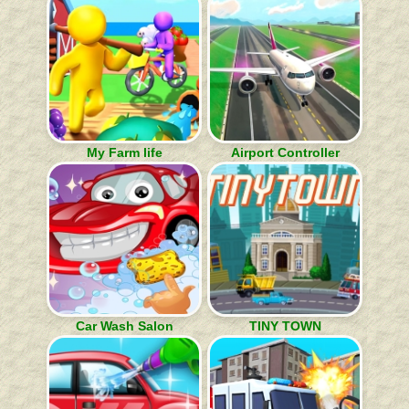
My Farm life
Airport Controller
Car Wash Salon
TINY TOWN