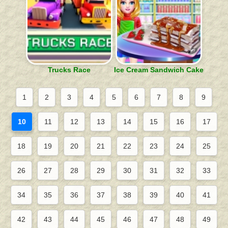
Trucks Race
Ice Cream Sandwich Cake
1
2
3
4
5
6
7
8
9
10
11
12
13
14
15
16
17
18
19
20
21
22
23
24
25
26
27
28
29
30
31
32
33
34
35
36
37
38
39
40
41
42
43
44
45
46
47
48
49