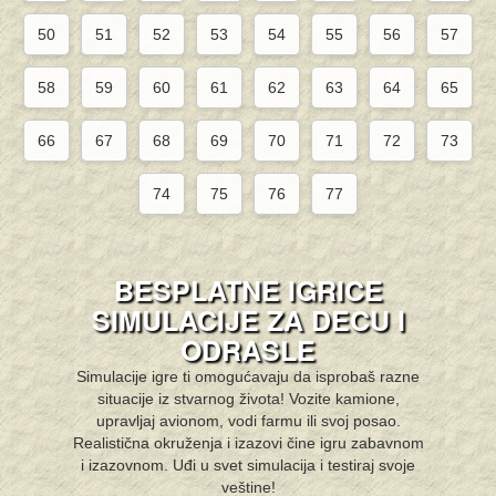
50
51
52
53
54
55
56
57
58
59
60
61
62
63
64
65
66
67
68
69
70
71
72
73
74
75
76
77
BESPLATNE IGRICE
SIMULACIJE ZA DECU I
ODRASLE
Simulacije igre ti omogućavaju da isprobaš razne
situacije iz stvarnog života! Vozite kamione,
upravljaj avionom, vodi farmu ili svoj posao.
Realistična okruženja i izazovi čine igru zabavnom
i izazovnom. Uđi u svet simulacija i testiraj svoje
veštine!