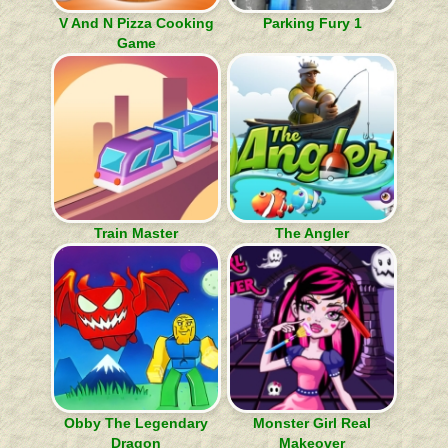
V And N Pizza Cooking
Parking Fury 1
Game
Train Master
The Angler
Obby The Legendary
Monster Girl Real
Dragon
Makeover