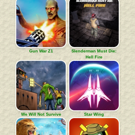
Gun War Z1
Slenderman Must Die:
Hell Fire
We Will Not Survive
Star Wing