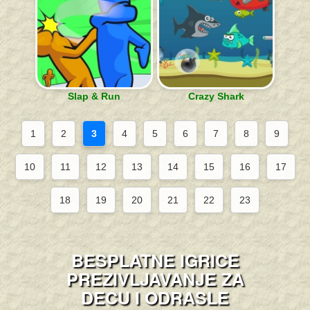
Slap & Run
Crazy Shark
1
2
3
4
5
6
7
8
9
10
11
12
13
14
15
16
17
18
19
20
21
22
23
BESPLATNE IGRICE
PREZIVLJAVANJE ZA
DECU I ODRASLE