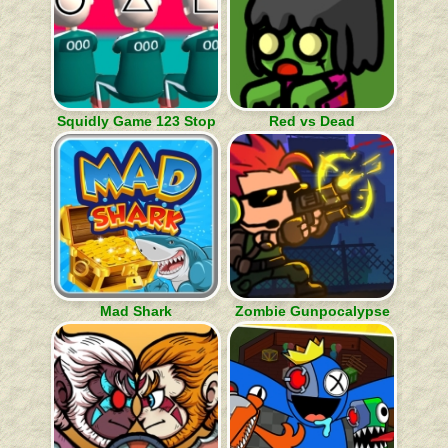
Squidly Game 123 Stop
Red vs Dead
Mad Shark
Zombie Gunpocalypse