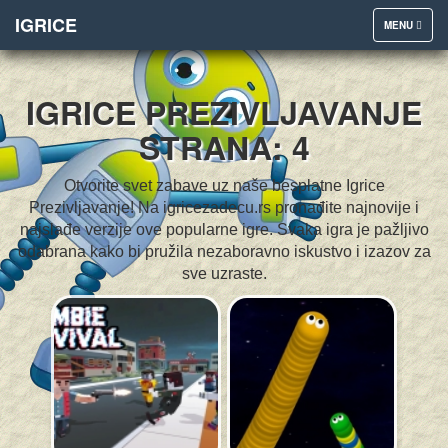
IGRICE
TOGGLE
MENU
NAVIGATION
IGRICE PREZIVLJAVANJE
STRANA: 4
Otvorite svet zabave uz naše besplatne Igrice
Prezivljavanje! Na igricezadecu.rs pronađite najnovije i
najslađe verzije ove popularne igre. Svaka igra je pažljivo
odabrana kako bi pružila nezaboravno iskustvo i izazov za
sve uzraste.