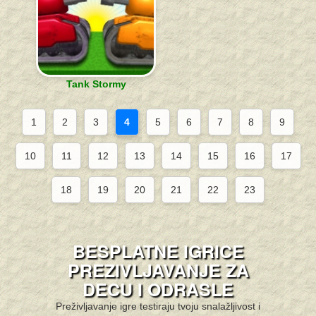
Tank Stormy
1
2
3
4
5
6
7
8
9
10
11
12
13
14
15
16
17
18
19
20
21
22
23
BESPLATNE IGRICE
PREZIVLJAVANJE ZA
DECU I ODRASLE
Preživljavanje igre testiraju tvoju snalažljivost i