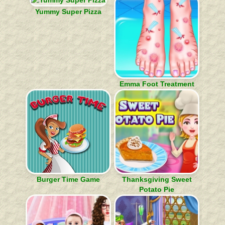
Yummy Super Pizza
Emma Foot Treatment
Burger Time Game
Thanksgiving Sweet
Potato Pie