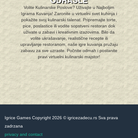
ODRASLE
Volite Kulinarske Poslove? Uživajte u Najboljim
Igrama Kuvanja! Zaronite u virtuelni svet kuhinja i
pokažite svoj kulinarski talenat. Pripremajte torte,
pice, poslastice ili vodite sopstveni restoran dok
uživate u zabavi i kreativnim izazovima. Bilo da
volite ukrašavanje, realistične recepte ili
upravljanje restoranom, naše igre kuvanja pružaju
zabavu za sve uzraste. Počnite odmah i postanite
pravi virtuelni kulinarski majstor!
Igrice Games Copyright 2026 © igricezadecu.rs Sva prava
zadrzana
privacy and contact