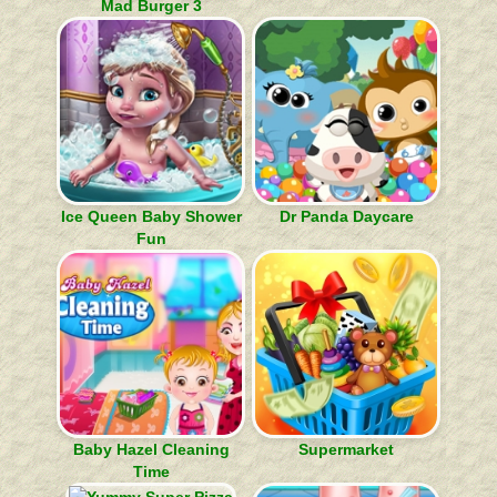
Mad Burger 3
Ice Queen Baby Shower
Dr Panda Daycare
Fun
Baby Hazel Cleaning
Supermarket
Time