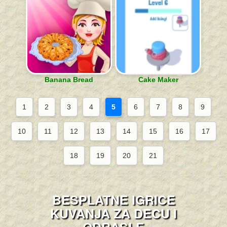
Banana Bread
Cake Maker
1
2
3
4
5
6
7
8
9
10
11
12
13
14
15
16
17
18
19
20
21
BESPLATNE IGRICE
KUVANJA ZA DECU I