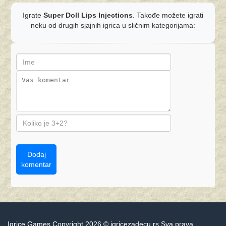
Igrate
Super Doll Lips Injections
. Takođe možete igrati
neku od drugih sjajnih igrica u sličnim kategorijama:
Dodaj
komentar
Igrice Games Copyright 2026 © igricezadecu.rs Sva prava