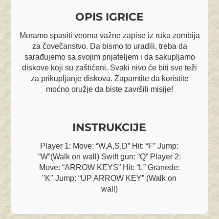
OPIS IGRICE
Moramo spasiti veoma važne zapise iz ruku zombija
za čovečanstvo. Da bismo to uradili, treba da
sarađujemo sa svojim prijateljem i da sakupljamo
diskove koji su zaštićeni. Svaki nivo će biti sve teži
za prikupljanje diskova. Zapamtite da koristite
moćno oružje da biste završili misije!
INSTRUKCIJE
Player 1: Move: “W,A,S,D” Hit: “F” Jump:
“W”(Walk on wall) Swift gun: “Q” Player 2:
Move: “ARROW KEYS” Hit: “L” Granede:
"K" Jump: “UP ARROW KEY” (Walk on
wall)