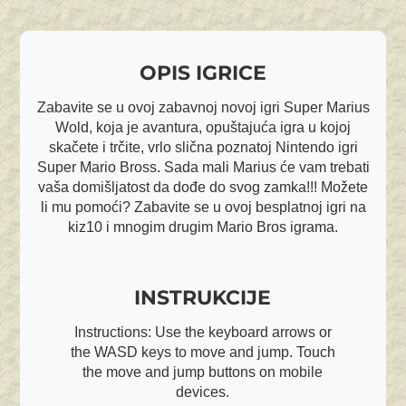
OPIS IGRICE
Zabavite se u ovoj zabavnoj novoj igri Super Marius
Wold, koja je avantura, opuštajuća igra u kojoj
skačete i trčite, vrlo slična poznatoj Nintendo igri
Super Mario Bross. Sada mali Marius će vam trebati
vaša domišljatost da dođe do svog zamka!!! Možete
li mu pomoći? Zabavite se u ovoj besplatnoj igri na
kiz10 i mnogim drugim Mario Bros igrama.
INSTRUKCIJE
Instructions: Use the keyboard arrows or
the WASD keys to move and jump. Touch
the move and jump buttons on mobile
devices.