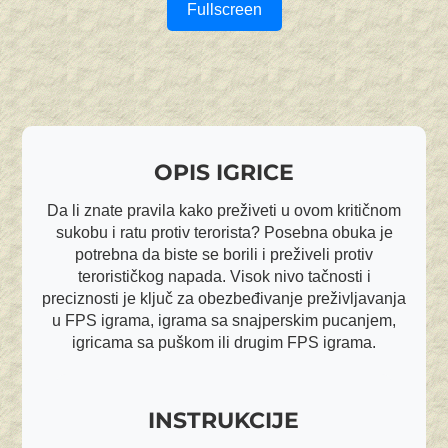
Fullscreen
OPIS IGRICE
Da li znate pravila kako preživeti u ovom kritičnom
sukobu i ratu protiv terorista? Posebna obuka je
potrebna da biste se borili i preživeli protiv
terorističkog napada. Visok nivo tačnosti i
preciznosti je ključ za obezbeđivanje preživljavanja
u FPS igrama, igrama sa snajperskim pucanjem,
igricama sa puškom ili drugim FPS igrama.
INSTRUKCIJE