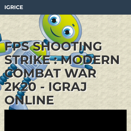
IGRICE
FPS SHOOTING
STRIKE : MODERN
COMBAT WAR
2K20 - IGRAJ
ONLINE