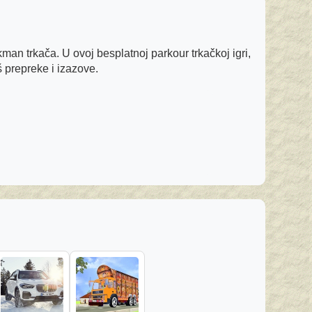
ckman trkača. U ovoj besplatnoj parkour trkačkoj igri,
š prepreke i izazove.