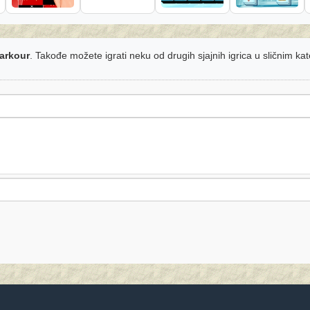
arkour
. Takođe možete igrati neku od drugih sjajnih igrica u sličnim ka