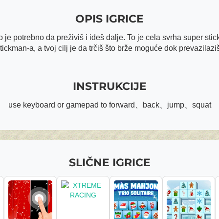
OPIS IGRICE
o je potrebno da preživiš i ideš dalje. To je cela svrha super sti
tickman-a, a tvoj cilj je da trčiš što brže moguće dok prevazilazi
INSTRUKCIJE
use keyboard or gamepad to forward、back、jump、squat
SLIČNE IGRICE