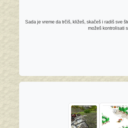
Sada je vreme da trčiš, kližeš, skačeš i radiš sve št
možeš kontrolisati s