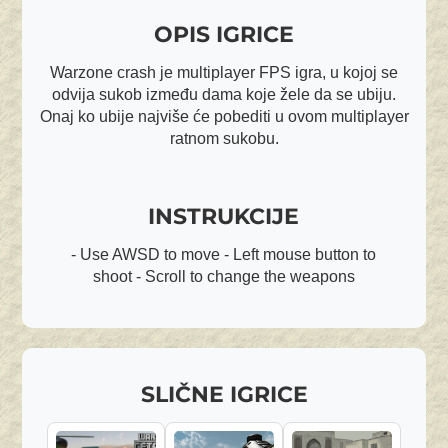
OPIS IGRICE
Warzone crash je multiplayer FPS igra, u kojoj se
odvija sukob između dama koje žele da se ubiju.
Onaj ko ubije najviše će pobediti u ovom multiplayer
ratnom sukobu.
INSTRUKCIJE
- Use AWSD to move - Left mouse button to
shoot - Scroll to change the weapons
SLIČNE IGRICE