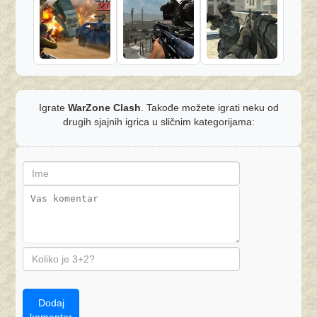
Igrate
WarZone Clash
. Takođe možete igrati neku od
drugih sjajnih igrica u sličnim kategorijama:
Dodaj