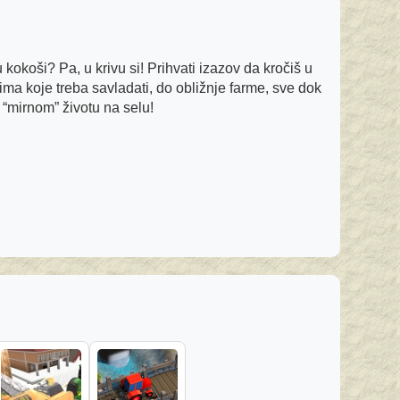
kokoši? Pa, u krivu si! Prihvati izazov da kročiš u
ma koje treba savladati, do obližnje farme, sve dok
 “mirnom” životu na selu!