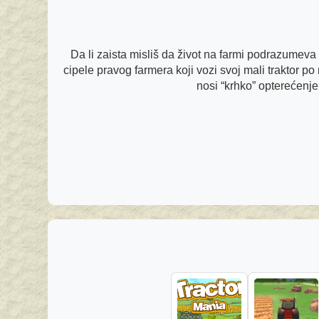
Da li zaista misliš da život na farmi podrazumeva 
cipele pravog farmera koji vozi svoj mali traktor 
nosi “krhko” opterećenje