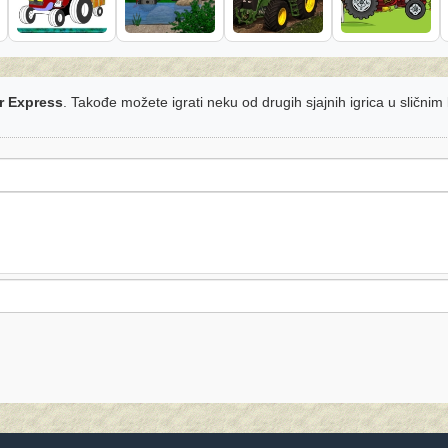
r Express
. Takođe možete igrati neku od drugih sjajnih igrica u sličnim