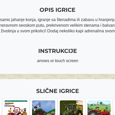
OPIS IGRICE
samo jahanje konja, igranje sa štenadima ili zabavu u hranjenju 
po neravnom seoskom putu, prekrivenom velikim stenama i balvani
 životinja u svom prikolici! Dodaj nekoliko kapi adrenalina svom
INSTRUKCIJE
arrows or touch screen
SLIČNE IGRICE