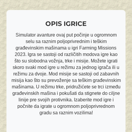
OPIS IGRICE
Simulator avanture ovaj put počinje u ogromnom
selu sa raznim poljoprivrednim i teškim
građevinskim mašinama u igri Farming Missions
2023. Igra se sastoji od različitih modova igre kao
što su slobodna vožnja, trke i misije. Možete igrati
skoro svaki mod igre u režimu za jednog igrača ili u
režimu za dvoje. Mod misije se sastoji od zabavnih
misija kao što su prevoženje sa teškim građevinskim
mašinama. U režimu trke, pridružićete se trci između
građevinskih mašina i pokušati da stignete do ciljne
linije pre svojih protivnika. Izaberite mod igre i
počnite da igrate u ogromnom poljoprivrednom
gradu sa raznim vozilima!