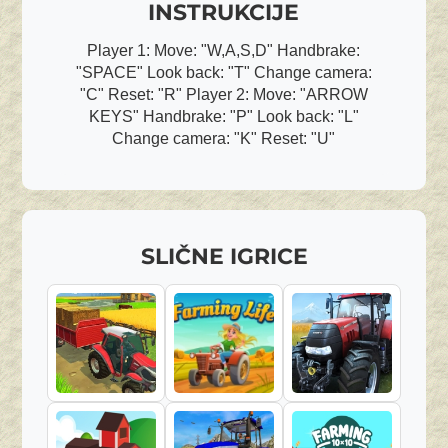
INSTRUKCIJE
Player 1: Move: "W,A,S,D" Handbrake:
"SPACE" Look back: "T" Change camera:
"C" Reset: "R" Player 2: Move: "ARROW
KEYS" Handbrake: "P" Look back: "L"
Change camera: "K" Reset: "U"
SLIČNE IGRICE