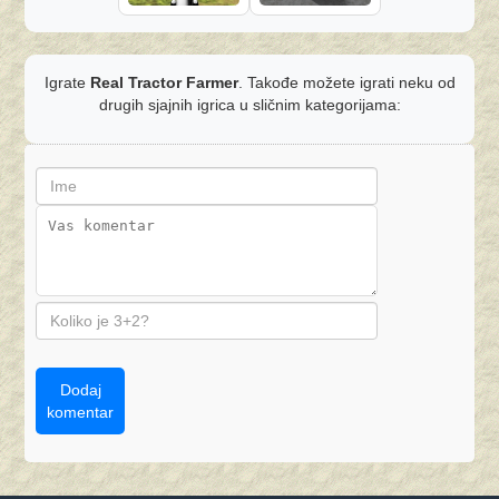
Igrate
Real Tractor Farmer
. Takođe možete igrati neku od
drugih sjajnih igrica u sličnim kategorijama:
Dodaj
komentar