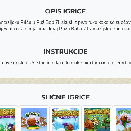
OPIS IGRICE
ntazijsku Priču u Puž Bob 7! Iskusi iz prve ruke kako se suoča
ajevima i čarobnjacima. Igraj Puža Boba 7 Fantazijsku Priču sa
INSTRUKCIJE
ove or stop. Use the interface to make him turn or run. Don't for
SLIČNE IGRICE