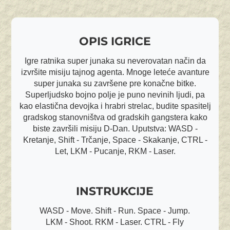
OPIS IGRICE
Igre ratnika super junaka su neverovatan način da
izvršite misiju tajnog agenta. Mnoge leteće avanture
super junaka su završene pre konačne bitke.
Superljudsko bojno polje je puno nevinih ljudi, pa
kao elastična devojka i hrabri strelac, budite spasitelj
gradskog stanovništva od gradskih gangstera kako
biste završili misiju D-Dan. Uputstva: WASD -
Kretanje, Shift - Trčanje, Space - Skakanje, CTRL -
Let, LKM - Pucanje, RKM - Laser.
INSTRUKCIJE
WASD - Move. Shift - Run. Space - Jump.
LKM - Shoot. RKM - Laser. CTRL - Fly