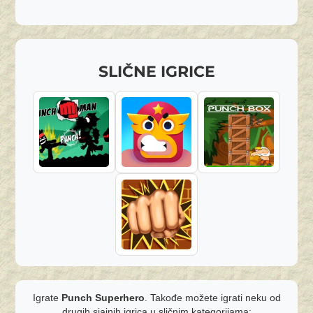
SLIČNE IGRICE
Igrate
Punch Superhero
. Takođe možete igrati neku od
drugih sjajnih igrica u sličnim kategorijama: