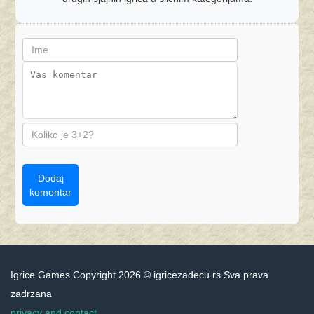
Dodaj
komentar
Igrice Games Copyright 2026 © igricezadecu.rs Sva prava
zadrzana
privacy and contact