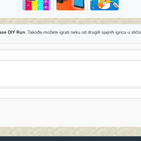
ase DIY Run
. Takođe možete igrati neku od drugih sjajnih igrica u slič