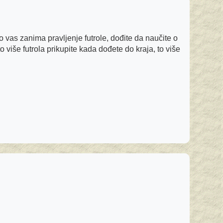
 vas zanima pravljenje futrole, dođite da naučite o
o više futrola prikupite kada dođete do kraja, to više