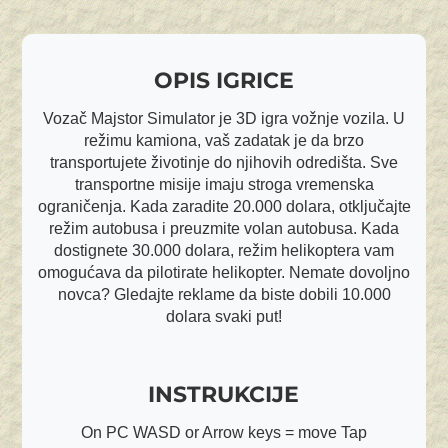
OPIS IGRICE
Vozač Majstor Simulator je 3D igra vožnje vozila. U
režimu kamiona, vaš zadatak je da brzo
transportujete životinje do njihovih odredišta. Sve
transportne misije imaju stroga vremenska
ograničenja. Kada zaradite 20.000 dolara, otključajte
režim autobusa i preuzmite volan autobusa. Kada
dostignete 30.000 dolara, režim helikoptera vam
omogućava da pilotirate helikopter. Nemate dovoljno
novca? Gledajte reklame da biste dobili 10.000
dolara svaki put!
INSTRUKCIJE
On PC WASD or Arrow keys = move Tap